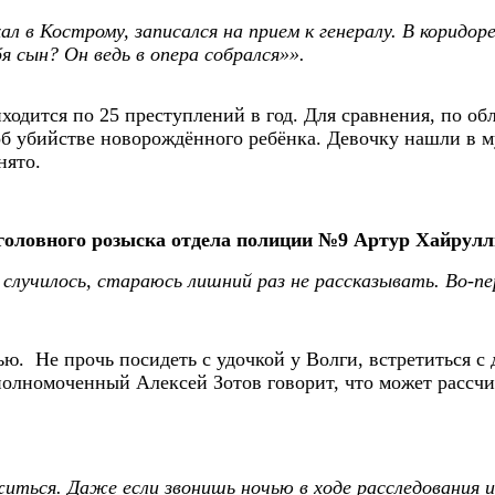
ал в Кострому, записался на прием к генералу. В коридо
бя сын? Он ведь в опера собрался»».
одится по 25 преступлений в год. Для сравнения, по об
 об убийстве новорождённого ребёнка. Девочку нашли в м
нято.
головного розыска отдела полиции №9 Артур Хайрулл
лучилось, стараюсь лишний раз не рассказывать. Во-пер
. Не прочь посидеть с удочкой у Волги, встретиться с д
лномоченный Алексей Зотов говорит, что может рассчит
ться. Даже если звонишь ночью в ходе расследования 