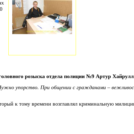
ах
10
головного розыска отдела полиции №9 Артур Хайрулл
ужно упорство. При общении с гражданами – вежливост
оторый к тому времени возглавлял криминальную милици